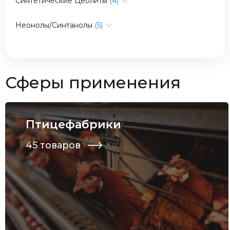
Синтетические Цеолиты
(4)
Неонолы/Синтанолы
(5)
Сферы применения
Птицефабрики
45 товаров