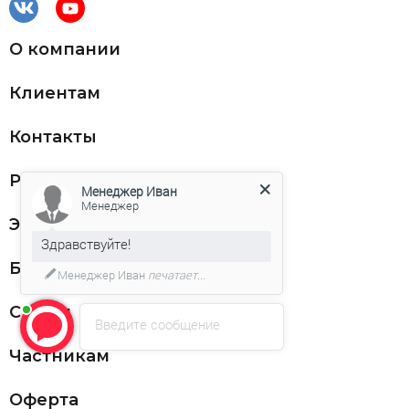
О компании
Клиентам
Контакты
Реквизиты
Менеджер Иван
Менеджер
ЭДО
Здравствуйте!
Благодарности
Менеджер Иван
печатает...
Статьи
Введите сообщение
Частникам
Оферта