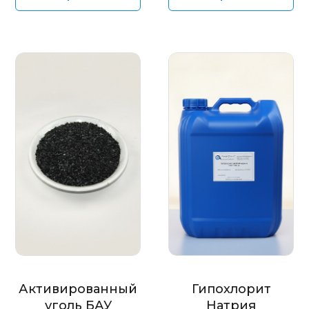
Активированный
Гипохлорит
уголь БАУ
Натрия