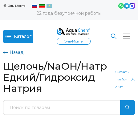
Эль-Монте
22 года безупречной работы
Каталог
Эль-Монте
Назад
Щелочь/NaOH/Натр
Скачать
Едкий/Гидроксид
прайс-
Натрия
лист