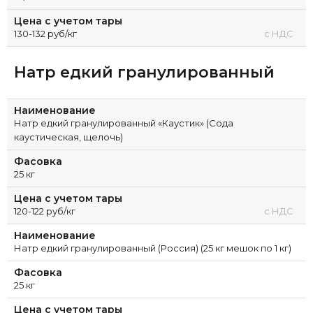
Натр едкий 25% (Сода каустическая, щелочь)
Цена с учетом тары
130-132 руб/кг
с НДС
Натр едкий 20% (Сода каустическая, щелочь)
Натр едкий 15% (Сода каустическая, щелочь)
Натр едкий гранулированный
Натр едкий 10% (Сода каустическая, щелочь)
Наименование
Натр едкий гранулированный «Каустик» (Сода
каустическая, щелочь)
Фасовка
25 кг
Цена с учетом тары
120-122 руб/кг
с НДС
Наименование
Натр едкий гранулированный (Россия) (25 кг мешок по 1 кг)
Фасовка
25 кг
Цена с учетом тары