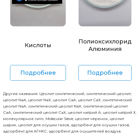
Полиоксихлорид
Кислоты
Алюминия
Подробнее
Подробнее
Другие названия: Цеолит синтетический, синтетический цеолит,
цеолит NaA, цеолит NaX, цеолит CaA, цеолит CaX, синтетический
цеолит NaA, синтетический цеолит NaX, синтетический цеолит
CaA, синтетический цеолит CaX, цеолит натрий А, цеолит натрий X,
молекулярное сито, Molecular Sieve, цеолит черенок, цеолит
шарик, цеолит для осушки газов, адсорбент для осушки газов,
адсорбент для АГНКС, адсорбент для осушителей воздуха.