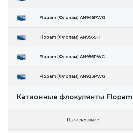
Flopam (Флопам) AN945PWG
Flopam (Флопам) AN956SH
Flopam (Флопам) AN956PWG
Flopam (Флопам) AN923PWG
Катионные флокулянты Flopam
Наименование