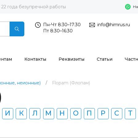
22 года безупречной работы
На
Пн-Чт 8:30–17:30
info@himrus.ru
Пт 8:30–16:30
ентам
Контакты
Реквизиты
Статьи
Част
ионные, неионные)
Flopam (Флопам)
)
И
К
Л
М
Н
О
П
Р
С
Т