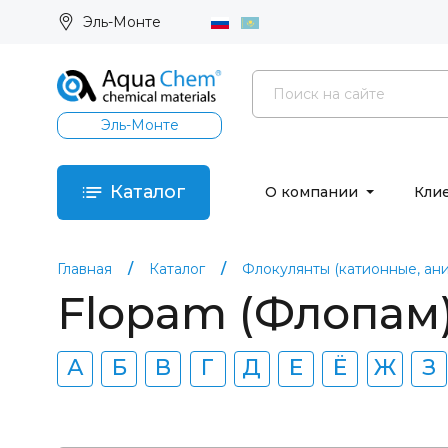
Эль-Монте
Эль-Монте
Каталог
О компании
Кли
Главная
Каталог
Флокулянты (катионные, ан
Flopam (Флопам
А
Б
В
Г
Д
Е
Ё
Ж
З