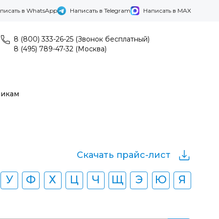
писать в WhatsApp
Написать в Telegram
Написать в MAX
8 (800) 333-26-25 (Звонок бесплатный)
8 (495) 789-47-32 (Москва)
никам
Скачать прайс-лист
У
Ф
Х
Ц
Ч
Щ
Э
Ю
Я