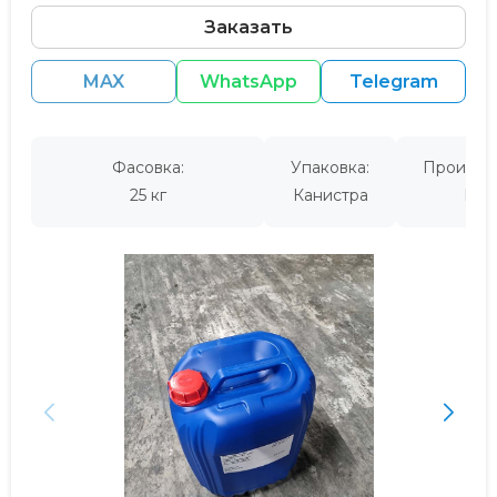
Заказать
MAX
WhatsApp
Telegram
Фасовка:
Упаковка:
Производ
25 кг
Канистра
Кит