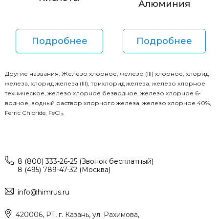
Алюминия
Подробнее
Подробнее
Другие названия: Железо хлорное, железо (III) хлорное, хлорид
железа, хлорид железа (III), трихлорид железа, железо хлорное
техническое, железо хлорное безводное, железо хлорное 6-
водное, водный раствор хлорного железа, железо хлорное 40%,
Ferric Chloride, FeCl₃.
8 (800) 333-26-25 (Звонок бесплатный)
8 (495) 789-47-32 (Москва)
info@himrus.ru
420006, РТ, г. Казань, ул. Рахимова,