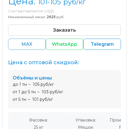
Цена:
101-105
руб/кг
Счет выставляется с НДС
Минимальный заказ:
2625
руб.
Заказать
MAX
WhatsApp
Telegram
Цена с оптовой скидкой:
Объёмы и цены
до 1 тн
105 руб/кг
от 1 до 5 тн
103 руб/кг
от 5 тн
101 руб/кг
Фасовка:
Упаковка:
Производ
25 кг
Мешок
Росс