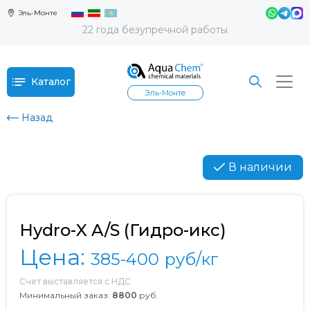
Эль-Монте
22 года безупречной работы
Каталог
Эль-Монте
Назад
В наличии
Hydro-X A/S (Гидро-икс)
Цена:
385-400
руб/кг
Счет выставляется с НДС
Минимальный заказ:
8800
руб.