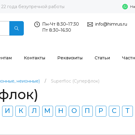
22 года безупречной работы
На
Пн-Чт 8:30–17:30
info@himrus.ru
Пт 8:30–16:30
ентам
Контакты
Реквизиты
Статьи
Част
ионные, неионные)
Superfloc (Суперфлок)
рфлок)
И
К
Л
М
Н
О
П
Р
С
Т