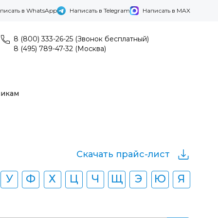
писать в WhatsApp
Написать в Telegram
Написать в MAX
8 (800) 333-26-25 (Звонок бесплатный)
8 (495) 789-47-32 (Москва)
никам
Скачать прайс-лист
У
Ф
Х
Ц
Ч
Щ
Э
Ю
Я