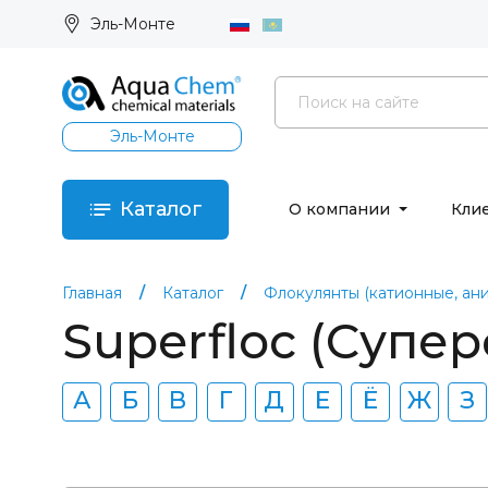
Эль-Монте
Эль-Монте
Каталог
О компании
Кли
Главная
Каталог
Флокулянты (катионные, ан
Superfloc (Супе
А
Б
В
Г
Д
Е
Ё
Ж
З