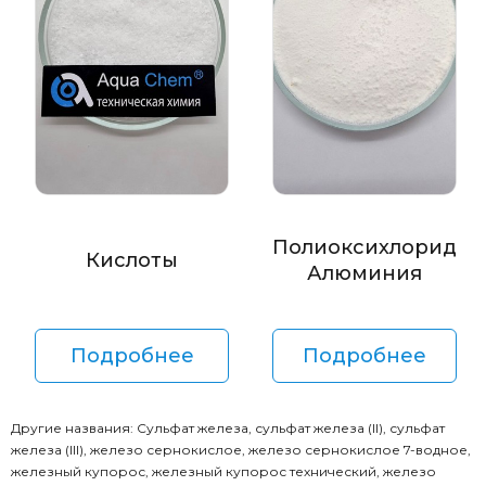
Полиоксихлорид
Кислоты
Алюминия
Подробнее
Подробнее
Другие названия: Сульфат железа, сульфат железа (II), сульфат
железа (III), железо сернокислое, железо сернокислое 7-водное,
железный купорос, железный купорос технический, железо