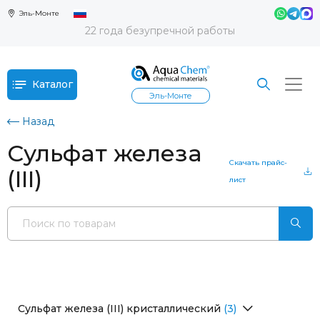
Эль-Монте
22 года безупречной работы
Каталог
Эль-Монте
Назад
Сульфат железа
Скачать прайс-
(III)
лист
Сульфат железа (III) кристаллический
(3)