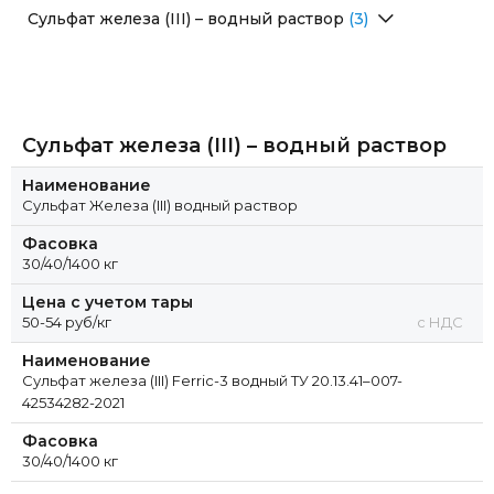
Перейти в раздел
Сульфат железа (III) – водный раствор
(3)
Сульфат Железа (III)
Перейти в раздел
Сульфат железа (III) Ferric-3 порошок ТУ 20.13.41–
Сульфат Железа (III) водный раствор
007-42534282-2021
Сульфат железа (III) Ferric-3 водный ТУ 20.13.41–007-
Сульфат Железа Ferix-3
42534282-2021
Сульфат железа (III) – водный раствор
Сульфат Железа Ferix-3 раствор
Наименование
Сульфат Железа (III) водный раствор
Фасовка
30/40/1400 кг
Цена с учетом тары
50-54 руб/кг
с НДС
Наименование
Сульфат железа (III) Ferric-3 водный ТУ 20.13.41–007-
42534282-2021
Фасовка
30/40/1400 кг