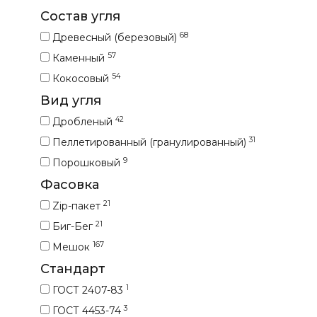
Состав угля
68
Древесный (березовый)
57
Каменный
54
Кокосовый
Вид угля
42
Дробленый
31
Пеллетированный (гранулированный)
9
Порошковый
Фасовка
21
Zip-пакет
21
Биг-Бег
167
Мешок
Стандарт
1
ГОСТ 2407-83
3
ГОСТ 4453-74