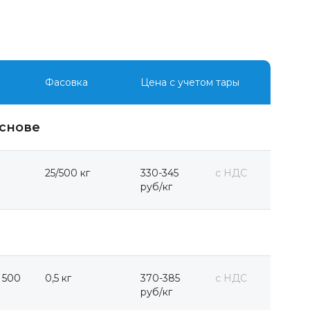
Фасовка
Цена с учетом тары
снове
25/500 кг
330-345
с НДС
руб/кг
 500
0,5 кг
370-385
с НДС
руб/кг