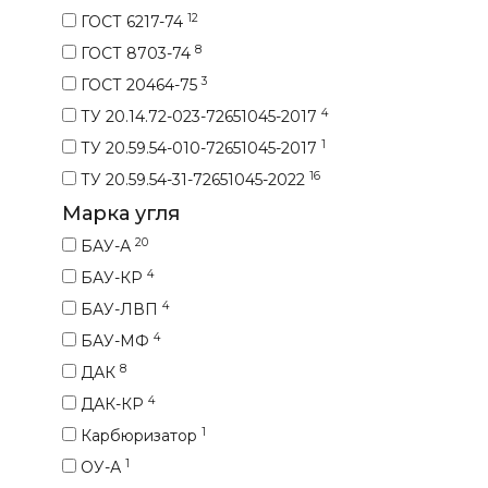
12
ГОСТ 6217-74
8
ГОСТ 8703-74
3
ГОСТ 20464-75
4
ТУ 20.14.72-023-72651045-2017
1
ТУ 20.59.54-010-72651045-2017
16
ТУ 20.59.54-31-72651045-2022
Марка угля
20
БАУ-А
4
БАУ-КР
4
БАУ-ЛВП
4
БАУ-МФ
8
ДАК
4
ДАК-КР
1
Карбюризатор
1
ОУ-А