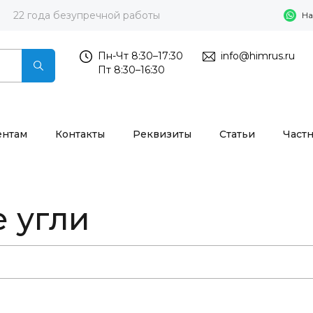
22 года безупречной работы
На
Пн-Чт 8:30–17:30
info@himrus.ru
Пт 8:30–16:30
ентам
Контакты
Реквизиты
Статьи
Част
 угли