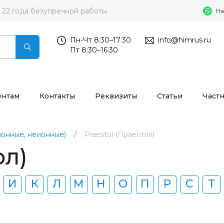
22 года безупречной работы
На
Пн-Чт 8:30–17:30
info@himrus.ru
Пт 8:30–16:30
ентам
Контакты
Реквизиты
Статьи
Част
ионные, неионные)
Praestol (Праестол)
ол)
И
К
Л
М
Н
О
П
Р
С
Т