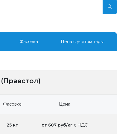
Фасовка
Цена с учетом тары
 (Праестол)
Фасовка
Цена
25 кг
от 607 руб/кг
с НДС