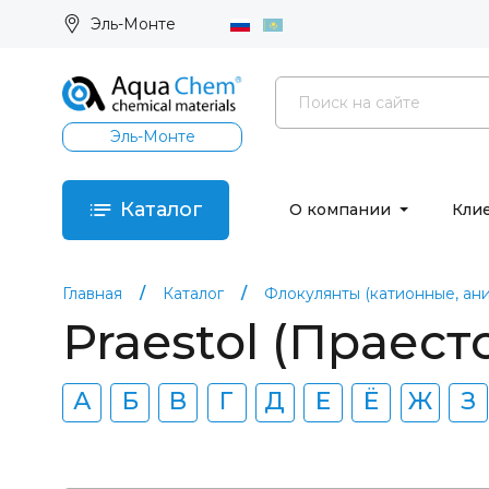
Эль-Монте
Эль-Монте
Каталог
О компании
Кли
Главная
Каталог
Флокулянты (катионные, ан
Praestol (Праест
А
Б
В
Г
Д
Е
Ё
Ж
З