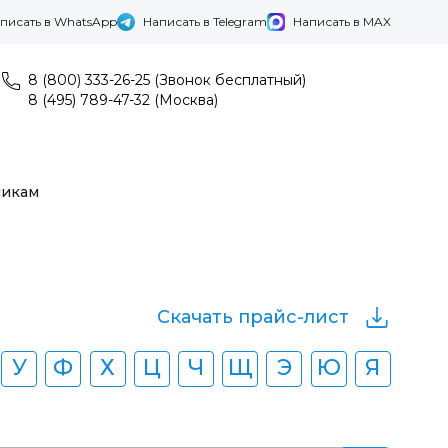
писать в WhatsApp
Написать в Telegram
Написать в MAX
8 (800) 333-26-25 (Звонок бесплатный)
8 (495) 789-47-32 (Москва)
никам
Скачать прайс-лист
У
Ф
Х
Ц
Ч
Щ
Э
Ю
Я