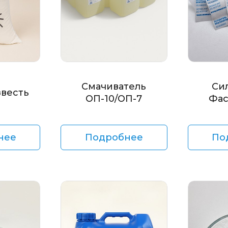
Смачиватель
Си
звесть
ОП-10/ОП-7
Фас
нее
Подробнее
По