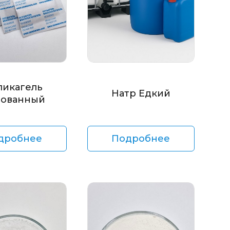
ликагель
Натр Едкий
ованный
дробнее
Подробнее