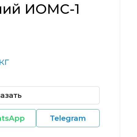
ний ИОМС-1
кг
азать
tsApp
Telegram