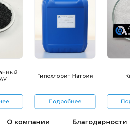
анный
Гипохлорит Натрия
К
БАУ
нее
Подробнее
По
О компании
Благодарности