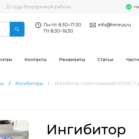
22 года безупречной работы
На
Пн-Чт 8:30–17:30
info@himrus.ru
Пт 8:30–16:30
ентам
Контакты
Реквизиты
Статьи
Част
ры
Ингибиторы
Ингибитор солеотложений ИОМС-1 (
Ингибитор