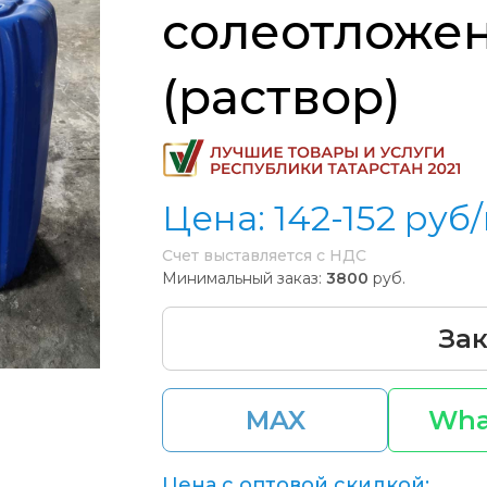
солеотложе
(раствор)
Цена:
142-152
руб/
Счет выставляется с НДС
Минимальный заказ:
3800
руб.
Зак
MAX
Wha
Цена с оптовой скидкой: