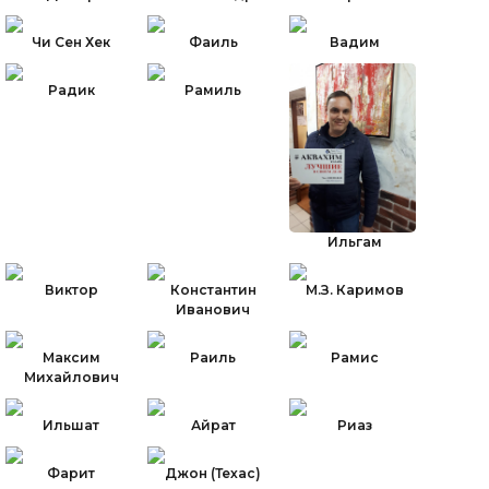
Чи Сен Хек
Фаиль
Вадим
Радик
Рамиль
Ильгам
Виктор
Константин
М.З. Каримов
Иванович
Максим
Раиль
Рамис
Михайлович
Ильшат
Айрат
Риаз
Фарит
Джон (Техас)