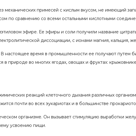
ез механических примесей с кислым вкусом, не имеющий зап
сом по сравнению со всеми остальными кислотными соедине
диэтиловом эфире. Ее эфиры и соли получили название цитрат
лектролитической диссоциации, с ионами магния, кальция, ж
 В настоящее время в промышленности ее получают путем би
я в природе во многих ягодах, овощах и фруктах: крыжовнике,
имических реакций клеточного дыхания различных организм
ится почти во всех эукариотах и в большинстве прокариото
ческом организме. Он вызывает стимуляцию выработки желу
шему усвоению пищи.