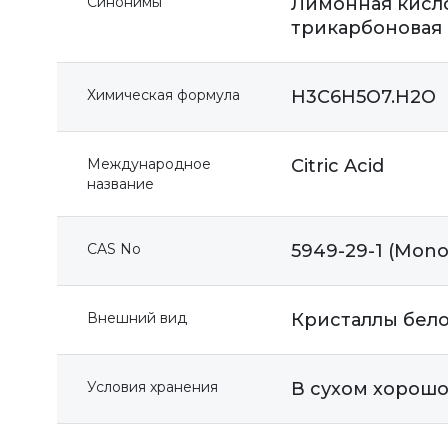
Синонимы
Лимонная кисло
трикарбоновая 
Химическая формула
H3C6H5O7.H2O
Международное
Citric Acid
название
CAS No
5949-29-1 (Mono
Внешний вид
Кристаллы бело
Условия хранения
В сухом хорош