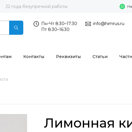
22 года безупречной работы
На
Пн-Чт 8:30–17:30
info@himrus.ru
Пт 8:30–16:30
ентам
Контакты
Реквизиты
Статьи
Част
лота
Лимонная к