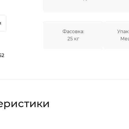
м
Фасовка:
Упак
25 кг
Ме
52
еристики