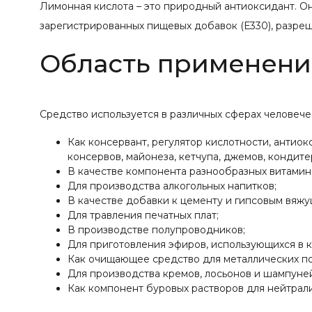
Лимонная кислота – это природный антиоксидант. О
зарегистрированных пищевых добавок (Е330), разреш
Область применени
Средство используется в различных сферах человече
Как консервант, регулятор кислотности, антио
консервов, майонеза, кетчупа, джемов, кондите
В качестве компонента разнообразных витамин
Для производства алкогольных напитков;
В качестве добавки к цементу и гипсовым вяж
Для травления печатных плат;
В производстве полупроводников;
Для приготовления эфиров, использующихся в к
Как очищающее средство для металлических п
Для производства кремов, лосьонов и шампуне
Как компонент буровых растворов для нейтрал