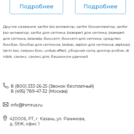
Подробнее
Подробнее
Другие названия: sanfor bio активатор, sanfor биоактиватор, sanfor
bio-активатор, sanfor для септика, bioexpert для септика, bioexpert
для септика, biosreda, биосепт, биосепт для септика, средство
биобак, биобак для септиков, biobac, septon для септиков, septicsol,
latrin bio, латрин био, unibac effect, уборная сила, доктор робик, dr
robik, санэкс, санэкс для, башинком удачный
8 (800) 333-26-25 (Звонок бесплатный)
8 (495) 789-47-32 (Москва)
info@himrus.ru
420006, РТ, г. Казань, ул. Рахимова,
д. 59Ж, офис 1