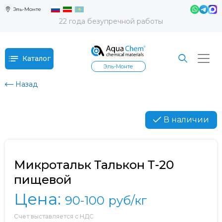
Эль-Монте
22 года безупречной работы
Каталог
Эль-Монте
Назад
В наличии
Микротальк Талькон Т-20
пищевой
Цена:
90-100
руб/кг
Счет выставляется с НДС