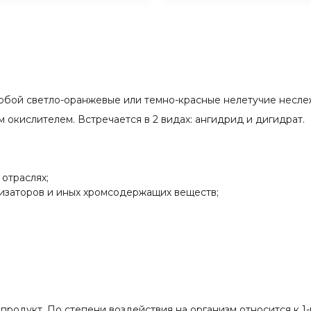
обой светло-оранжевые или темно-красные нелетучие несле
м окислителем. Встречается в 2 видах: ангидрид и дигидрат.
отраслях;
лизаторов и иных хромсодержащих веществ;
продукт. По степени воздействия на организм относится к 1