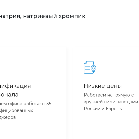
натрия, натриевый хромпик
лификация
Низкие цены
сонала
Работаем напрямую с
крупнейшими заводами
ем офисе работают 35
России и Европы
ифицированных
джеров