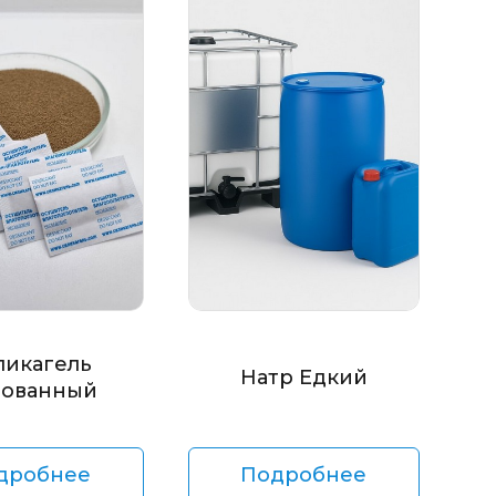
ликагель
Натр Едкий
ованный
дробнее
Подробнее