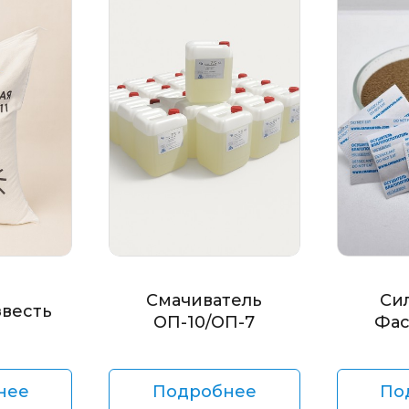
Смачиватель
Си
звесть
ОП-10/ОП-7
Фас
нее
Подробнее
По