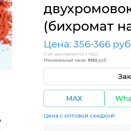
двухромово
(бихромат н
Цена:
356-366
руб
Счет выставляется с НДС
Минимальный заказ:
9150
руб.
Зак
MAX
Wha
Цена с оптовой скидкой:
м