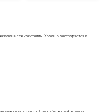
живающиеся кристаллы. Хорошо растворяется в
-му классу опасности. При работе необходимо