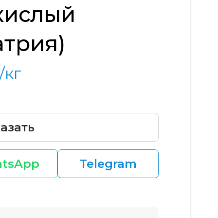
кислый
атрия)
/кг
азать
tsApp
Telegram