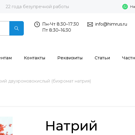
22 года безупречной работы
На
Пн-Чт 8:30–17:30
info@himrus.ru
Пт 8:30–16:30
ентам
Контакты
Реквизиты
Статьи
Част
рий двухромовокислый (бихромат натрия)
Натрий