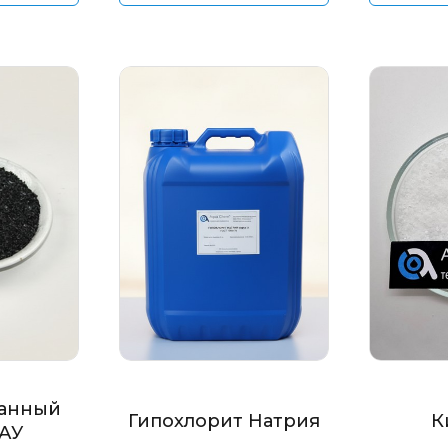
анный
Гипохлорит Натрия
К
БАУ