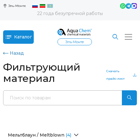
Эль-Монте
22 года безупречной работы
Каталог
Эль-Монте
Назад
Фильтрующий
Скачать
материал
прайс-лист
Мельтблаун / Meltblown
(4)