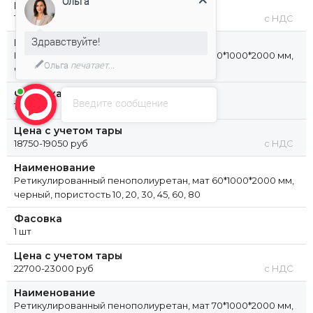
Ольга
Цена с учетом тары
16950-17250 руб
с НДС
Здравствуйте!
Наименование
Ретикулированный пенополиуретан, мат 50*1000*2000 мм,
Ольга
печатает...
черный, пористость 10, 20, 30, 45, 60, 80
Фасовка
Введите сообщение
1 шт
Цена с учетом тары
18750-19050 руб
с НДС
Наименование
Ретикулированный пенополиуретан, мат 60*1000*2000 мм,
черный, пористость 10, 20, 30, 45, 60, 80
Фасовка
1 шт
Цена с учетом тары
22700-23000 руб
с НДС
Наименование
Ретикулированный пенополиуретан, мат 70*1000*2000 мм,