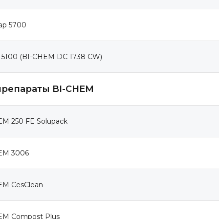
ap 5700
X 5100 (BI-CHEM DC 1738 CW)
репараты BI-CHEM
EM 250 FE Solupack
EM 3006
EM CesClean
EM Compost Plus