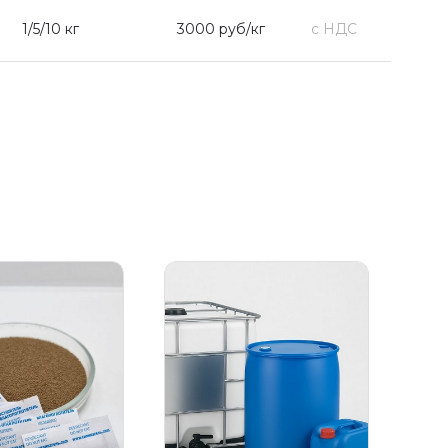
1/5/10 кг
3000 руб/кг
с НДС