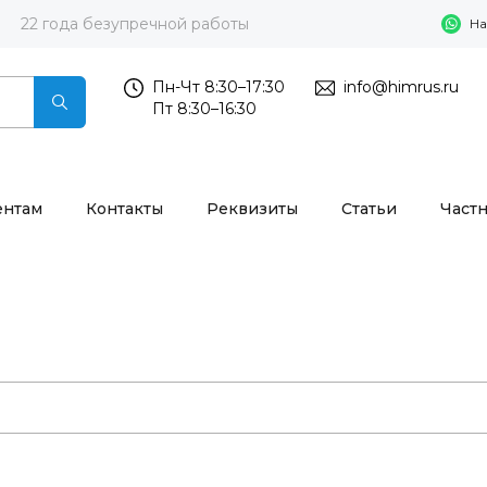
22 года безупречной работы
На
Пн-Чт 8:30–17:30
info@himrus.ru
Пт 8:30–16:30
ентам
Контакты
Реквизиты
Статьи
Част