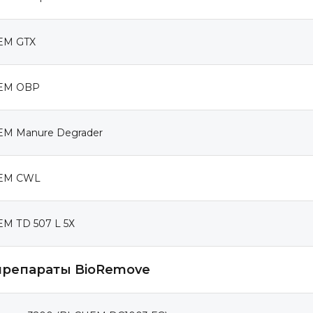
EM GTX
EM OBP
EM Маnure Degrader
EM СWL
EM ТD 507 L 5Х
репараты BioRemove