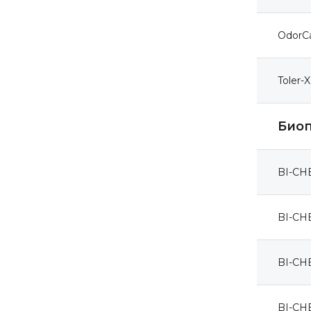
OdorC
Toler-
Биоп
BI-CH
BI-CH
BI-CH
BI-CH