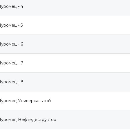
уромец - 4
уромец - 5
уромец - 6
уромец - 7
уромец - 8
Муромец Универсальный
Муромец Нефтедеструктор