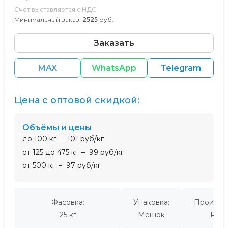
Счет выставляется с НДС
Минимальный заказ:
2525
руб.
Заказать
MAX
WhatsApp
Telegram
Цена с оптовой скидкой:
Объёмы и цены
до 100 кг
101 руб/кг
от 125 до 475 кг
99 руб/кг
от 500 кг
97 руб/кг
Фасовка:
Упаковка:
Производ
25 кг
Мешок
Росс