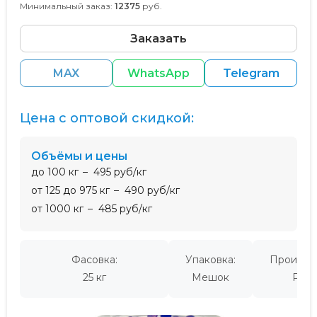
Минимальный заказ:
12375
руб.
Заказать
MAX
WhatsApp
Telegram
Цена с оптовой скидкой:
Объёмы и цены
до 100 кг
495 руб/кг
от 125 до 975 кг
490 руб/кг
от 1000 кг
485 руб/кг
Фасовка:
Упаковка:
Производ
25 кг
Мешок
Росс