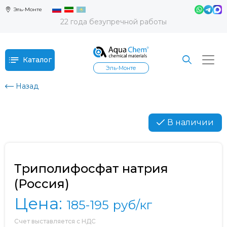
Эль-Монте
22 года безупречной работы
Каталог
Эль-Монте
Назад
В наличии
Триполифосфат натрия
(Россия)
Цена:
185-195
руб/кг
Счет выставляется с НДС