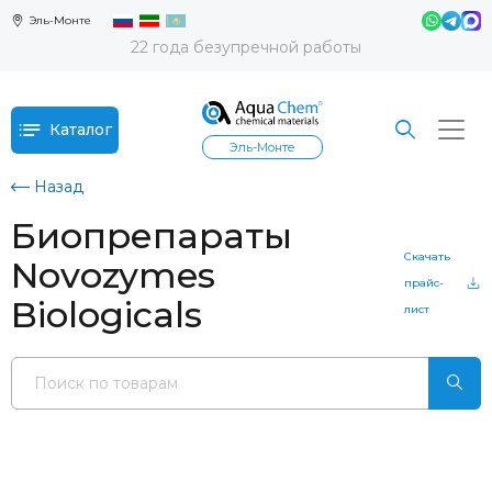
Эль-Монте
22 года безупречной работы
Каталог
Эль-Монте
Назад
Биопрепараты
Скачать
Novozymes
прайс-
Biologicals
лист