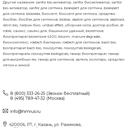
Другие названия: sanfor bio активатор, sanfor биоактиватор, sanfor
bio-активатор, sanfor для септика, bioexpert для септика, bioexpert
для септика, biosreda, биосепт, биосепт для септика, средство
биобак, биобак для септиков, biobac, septon для септиков, septicsol,
latrin bio, латрин био, unibac effect, уборная сила, доктор робик, dr
robik, санэкс, санэкс для, башинком удачный, bioremove,
биопрепарат bioremove 4200, biozim, manure degrader,
биокомплекс, roetech бактерии, roetech для септиков, bacti bio,
biопрепарат bacti bio, novozymes, novozymes biologicals,
биопрепараты novozymes biologicals, тамир биопрепарат, тамир
для выгребных ям, тамир для септиков, артель золотарь, средство
летом и зимой
8 (800) 333-26-25 (Звонок бесплатный)
8 (495) 789-47-32 (Москва)
info@himrus.ru
420006, РТ, г. Казань, ул. Рахимова,