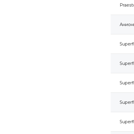
Praest
Анионн
Super
Super
Super
Superf
Super