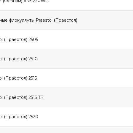
m (Флопам) AN923PWG
ые флокулянты Praestol (Праестол)
ol (Праестол) 2505
ol (Праестол) 2510
ol (Праестол) 2515
ol (Праестол) 2515 TR
ol (Праестол) 2520