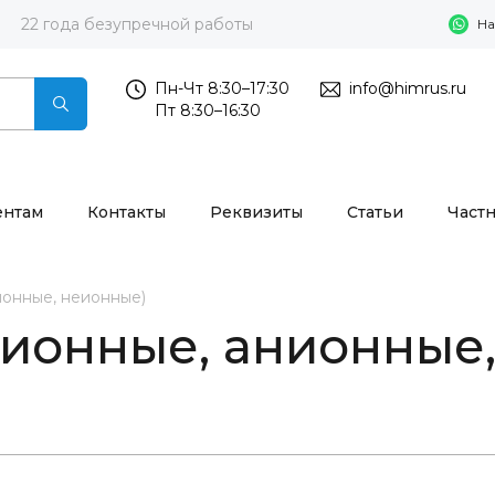
22 года безупречной работы
На
Пн-Чт 8:30–17:30
info@himrus.ru
Пт 8:30–16:30
ентам
Контакты
Реквизиты
Статьи
Част
ионные, неионные)
тионные, анионные