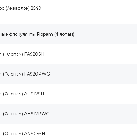
oc (Аквафлок) 2540
ные флокулянты Flopam (Флопам)
m (Флопам) FA920SH
m (Флопам) FA920PWG
m (Флопам) AН912SH
m (Флопам) AН912PWG
m (Флопам) AN905SH