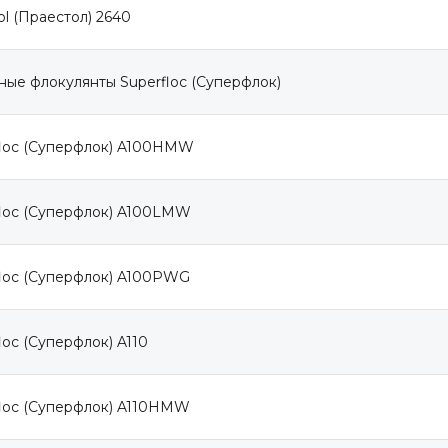
ol (Праестол) 2640
ые флокулянты Superfloc (Суперфлок)
floc (Суперфлок) A100HMW
floc (Суперфлок) A100LMW
floc (Суперфлок) A100PWG
loc (Суперфлок) A110
floc (Суперфлок) A110HMW