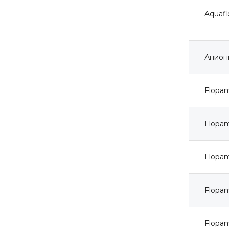
Aquafl
Анион
Flopa
Flopa
Flopa
Flopa
Flopa