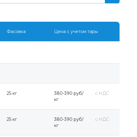
Фасовка
Цена с учетом тары
25 кг
380-390 руб/
с НДС
кг
25 кг
380-390 руб/
с НДС
кг