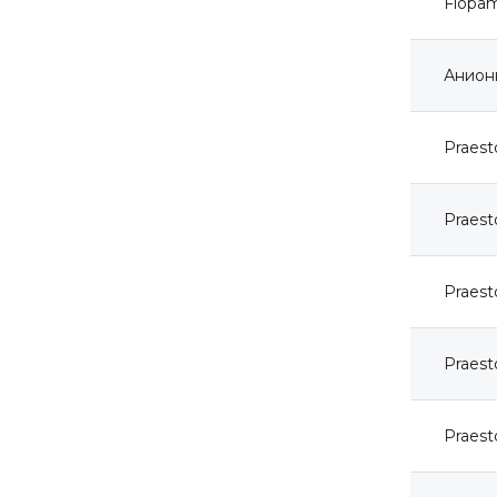
Flopa
Анионн
Praest
Praest
Praest
Praest
Praest