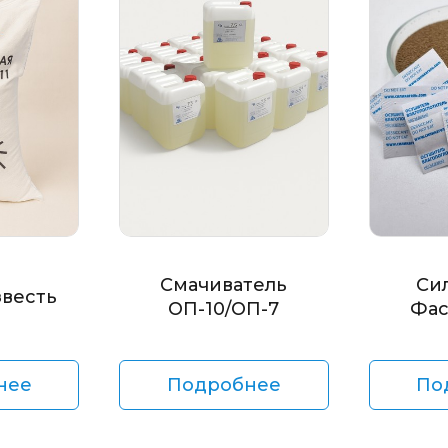
Смачиватель
Си
звесть
ОП-10/ОП-7
Фас
нее
Подробнее
По