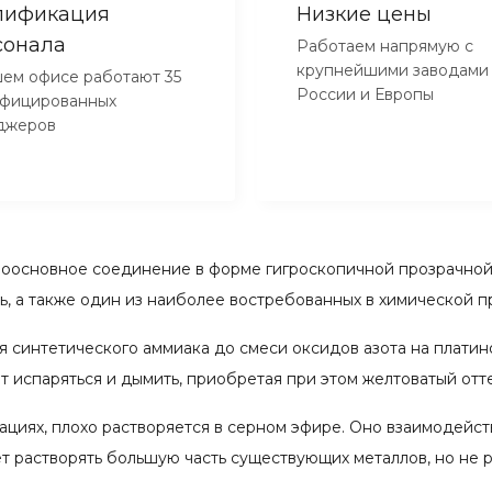
лификация
Низкие цены
сонала
Работаем напрямую с
крупнейшими заводами
ем офисе работают 35
России и Европы
ифицированных
джеров
е одноосновное соединение в форме гигроскопичной прозрачн
ь, а также один из наиболее востребованных в химической 
я синтетического аммиака до смеси оксидов азота на платин
т испаряться и дымить, приобретая при этом желтоватый отте
циях, плохо растворяется в серном эфире. Оно взаимодейс
т растворять большую часть существующих металлов, но не р