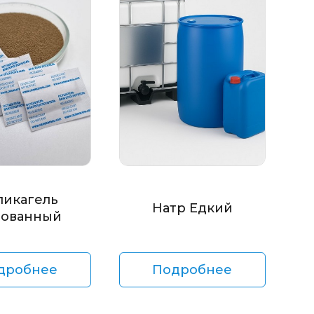
ликагель
Натр Едкий
ованный
дробнее
Подробнее