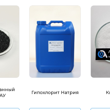
анный
Гипохлорит Натрия
К
БАУ