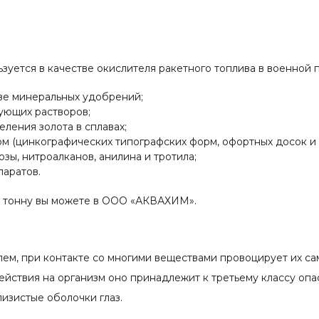
льзуется в качестве окислителя ракетного топлива в военной
ве минеральных удобрений;
ующих растворов;
ления золота в сплавах;
м (цинкографических типографских форм, офортных досок и 
зы, нитроалканов, анилина и тротила;
паратов.
а тонну вы можете в ООО «АКВАХИМ».
лем, при контакте со многими веществами провоцирует их са
ействия на организм оно принадлежит к третьему классу оп
изистые оболочки глаз.