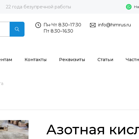
22 года безупречной работы
На
Пн-Чт 8:30–17:30
info@himrus.ru
Пт 8:30–16:30
ентам
Контакты
Реквизиты
Статьи
Част
та
Азотная кис