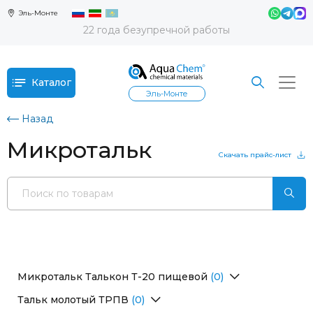
Эль-Монте
22 года безупречной работы
Каталог
Эль-Монте
Назад
Микротальк
Скачать прайс-лист
Микротальк Талькон Т-20 пищевой
(0)
Перейти в раздел
Тальк молотый ТРПВ
(0)