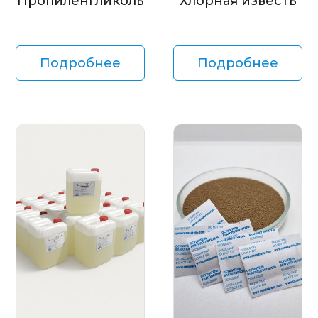
Пропиленгликоль
Хлорная известь
Подробнее
Подробнее