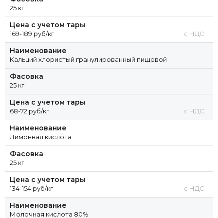
Цеолит синтетический марки KA-БС (фр. 3; 4 мм)
25 кг
черенок
Цена с учетом тары
Цеолит синтетический марки CaA (фр. 1,6-3,2 мм)
шарик
169-189 руб/кг
с НДС
Цеолит синтетический марки CaA (фр. 3,0-5,0 мм)
Наименование
шарик
Кальций хлористый гранулированный пищевой
Цеолит синтетический марки NaA (фр. 1,6-3,2 мм)
Фасовка
шарик
25 кг
Цеолит синтетический марки NaA (фр. 3,0-5,0 мм)
Цена с учетом тары
шарик
68-72 руб/кг
с НДС
Синтетический Цеолит (черенок)
Наименование
Синтетический Цеолит (шарик/сфера)
Лимонная кислота
Цеолит синтетический марки NaX (фр. 1,6-3,2 мм)
Фасовка
шарик
25 кг
Цеолит синтетический марки NaX (фр. 3,0-5,0 мм)
Цена с учетом тары
шарик
134-154 руб/кг
с НДС
Наименование
Молочная кислота 80%