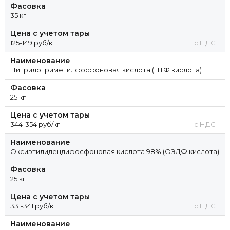
Фасовка
35 кг
Цена с учетом тары
125-149 руб/кг
с НДС
Наименование
Нитрилотриметилфосфоновая кислота (НТФ кислота)
Фасовка
25 кг
Цена с учетом тары
344-354 руб/кг
с НДС
Наименование
Оксиэтилидендифосфоновая кислота 98% (ОЭДФ кислота)
Фасовка
25 кг
Цена с учетом тары
331-341 руб/кг
с НДС
Наименование