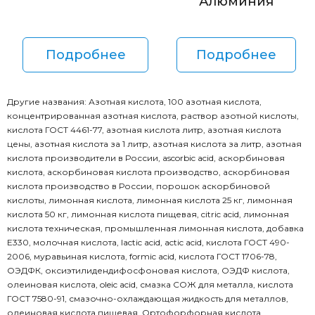
Алюминия
Подробнее
Подробнее
Другие названия: Азотная кислота, 100 азотная кислота,
концентрированная азотная кислота, раствор азотной кислоты,
кислота ГОСТ 4461-77, азотная кислота литр, азотная кислота
цены, азотная кислота за 1 литр, азотная кислота за литр, азотная
кислота производители в России, ascorbic acid, аскорбиновая
кислота, аскорбиновая кислота производство, аскорбиновая
кислота производство в России, порошок аскорбиновой
кислоты, лимонная кислота, лимонная кислота 25 кг, лимонная
кислота 50 кг, лимонная кислота пищевая, citric acid, лимонная
кислота техническая, промышленная лимонная кислота, добавка
Е330, молочная кислота, lactic acid, actic acid, кислота ГОСТ 490-
2006, муравьиная кислота, formic acid, кислота ГОСТ 1706-78,
ОЭДФК, оксиэтилидендифосфоновая кислота, ОЭДФ кислота,
олеиновая кислота, oleic acid, смазка СОЖ для металла, кислота
ГОСТ 7580-91, смазочно-охлаждающая жидкость для металлов,
олеиновая кислота пищевая, Ортофорфорная кислота,