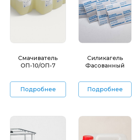
Смачиватель
Силикагель
ОП-10/ОП-7
Фасованный
Подробнее
Подробнее