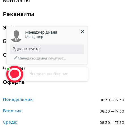
Контакты
Реквизиты
ЭДО
Менеджер Диана
Менеджер
Благодарности
Здравствуйте!
Статьи
Менеджер Диана
печатает...
Частникам
Введите сообщение
Оферта
Понедельник:
08:30 — 17:30
Вторник:
08:30 — 17:30
Среда:
08:30 — 17:30