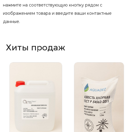
нажмите на соответствующую кнопку рядом с
изображением товара и введите ваши контактные
данные.
Хиты продаж