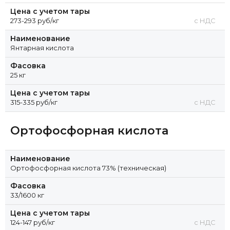
Цена с учетом тары
273-293 руб/кг
с НДС
Наименование
Янтарная кислота
Фасовка
25 кг
Цена с учетом тары
315-335 руб/кг
с НДС
Ортофосфорная кислота
Наименование
Ортофосфорная кислота 73% (техническая)
Фасовка
33/1600 кг
Цена с учетом тары
124-147 руб/кг
с НДС