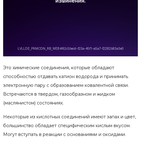
Это химические соединения, которые обладают
способностью отдавать катион водорода и принимать
электронную пару с образованием ковалентной связи.
Встречаются в твердом, газообразном и жидком
(маслянистом) состояниях.
Некоторые из кислотных соединений имеют запах и цвет,
большинство обладает специфическим кислым вкусом.
Могут вступать в реакции с основаниями и оксидами.