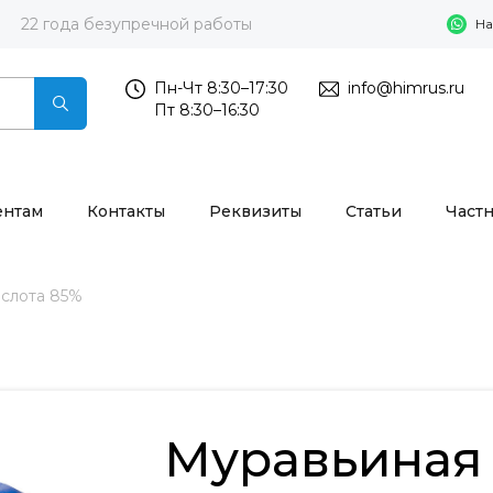
22 года безупречной работы
На
Пн-Чт 8:30–17:30
info@himrus.ru
Пт 8:30–16:30
ентам
Контакты
Реквизиты
Статьи
Част
ислота 85%
Муравьиная 