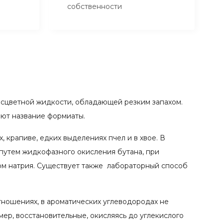
собственности
 бесцветной жидкости, обладающей резким запахом.
еют название формиаты.
 крапиве, едких выделениях пчел и в хвое. В
путем жидкофазного окисления бутана, при
ом натрия. Существует также лабораторный способ
тношениях, в ароматических углеводородах не
мер, восстановительные, окисляясь до углекислого