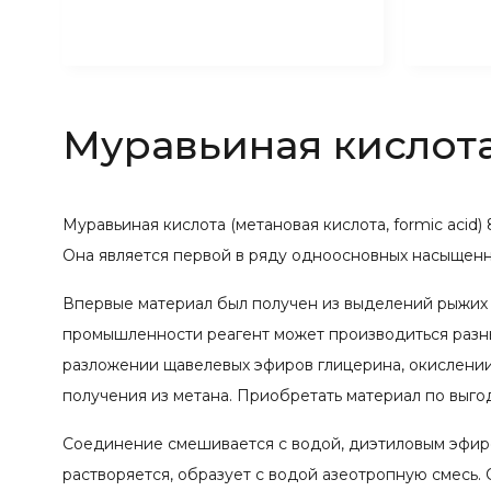
Муравьиная кислот
Муравьиная кислота (метановая кислота, formic acid
Она является первой в ряду одноосновных насыщенн
Впервые материал был получен из выделений рыжих ле
промышленности реагент может производиться разны
разложении щавелевых эфиров глицерина, окислении
получения из метана. Приобретать материал по вы
Соединение смешивается с водой, диэтиловым эфиро
растворяется, образует с водой азеотропную смесь.