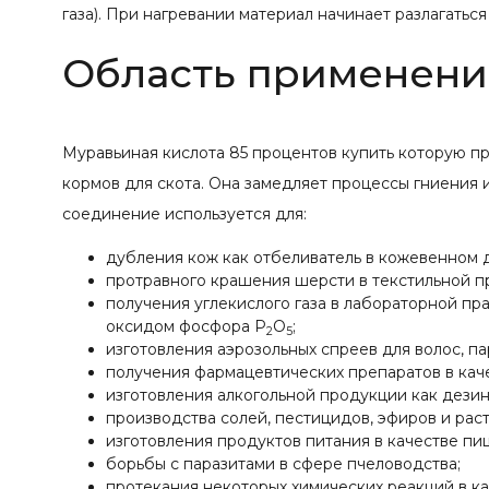
газа). При нагревании материал начинает разлагатьс
Область применени
Муравьиная кислота 85 процентов купить которую п
кормов для скота. Она замедляет процессы гниения 
соединение используется для:
дубления кож как отбеливатель в кожевенном 
протравного крашения шерсти в текстильной 
получения углекислого газа в лабораторной п
оксидом фосфора P
O
;
2
5
изготовления аэрозольных спреев для волос, п
получения фармацевтических препаратов в каче
изготовления алкогольной продукции как дези
производства солей, пестицидов, эфиров и рас
изготовления продуктов питания в качестве пи
борьбы с паразитами в сфере пчеловодства;
протекания некоторых химических реакций в ка