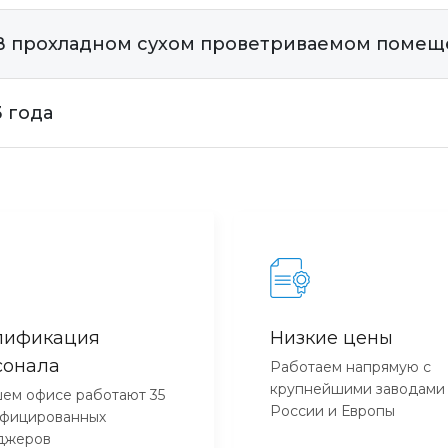
В прохладном сухом проветриваемом поме
3 года
лификация
Низкие цены
сонала
Работаем напрямую с
крупнейшими заводами
ем офисе работают 35
России и Европы
ифицированных
джеров