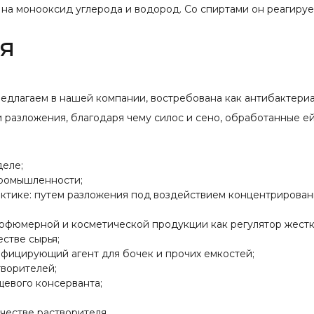
я на монооксид углерода и водород. Со спиртами он реагиру
я
редлагаем в нашей компании, востребована как антибактери
и разложения, благодаря чему силос и сено, обработанные е
деле;
промышленности;
рактике: путем разложения под воздействием концентрирова
арфюмерной и косметической продукции как регулятор жестк
стве сырья;
нфицирующий агент для бочек и прочих емкостей;
творителей;
щевого консерванта;
честве растворителя.