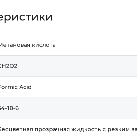
еристики
Метановая кислота
CH2O2
Formic Acid
64-18-6
Бесцветная прозрачная жидкость с резким з