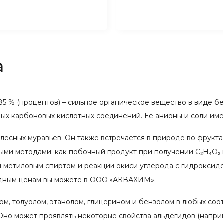
а
) 85 % (процентов) – сильное органическое вещество в виде
ых карбоновых кислотных соединений. Ее анионы и соли им
сных муравьев. Он также встречается в природе во фруктах,
ми методами: как побочный продукт при получении C₂H₄O₂ 
 метиловым спиртом и реакции окиси углерода с гидроксид
годным ценам вы можете в ООО «АКВАХИМ».
м, толуолом, этанолом, глицерином и бензолом в любых соо
 Оно может проявлять некоторые свойства альдегидов (напри