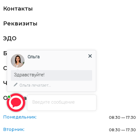
Контакты
Реквизиты
ЭДО
Благодарности
Ольга
Статьи
Здравствуйте!
Частникам
Ольга
печатает...
Оферта
Введите сообщение
Понедельник:
08:30 — 17:30
Вторник:
08:30 — 17:30