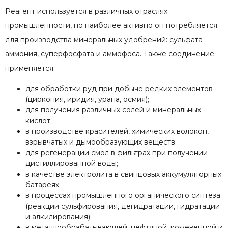
Реагент используется в различных отраслях
промышленности, но наиболее активно он потребляется
для производства минеральных удобрений: сульфата
аммония, суперфосфата и аммофоса. Также соединение
применяется:
для обработки руд при добыче редких элементов
(циркония, иридия, урана, осмия);
для получения различных солей и минеральных
кислот;
в производстве красителей, химических волокон,
взрывчатых и дымообразующих веществ;
для регенерации смол в фильтрах при получении
дистиллированной воды;
в качестве электролита в свинцовых аккумуляторных
батареях;
в процессах промышленного органического синтеза
(реакции сульфирования, дегидратации, гидратации
и алкилирования);
в металлообрабатывающей, нефтяной, кожевенной и