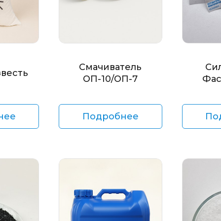
Смачиватель
Си
звесть
ОП-10/ОП-7
Фас
нее
Подробнее
По