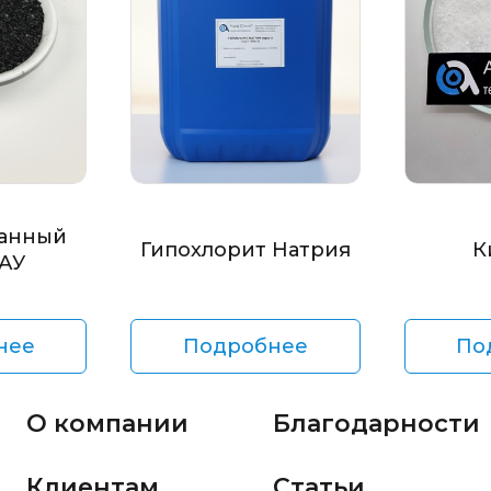
анный
Гипохлорит Натрия
К
БАУ
нее
Подробнее
По
О компании
Благодарности
Клиентам
Статьи