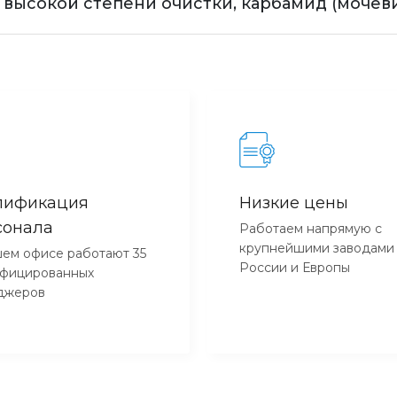
высокой степени очистки, карбамид (мочев
лификация
Низкие цены
сонала
Работаем напрямую с
крупнейшими заводами
ем офисе работают 35
России и Европы
ифицированных
джеров