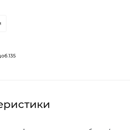
м
об.135
еристики