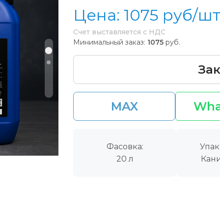
Цена:
1075
руб/ш
Счет выставляется с НДС
Минимальный заказ:
1075
руб.
Зак
MAX
Wha
Фасовка:
Упак
20 л
Кани