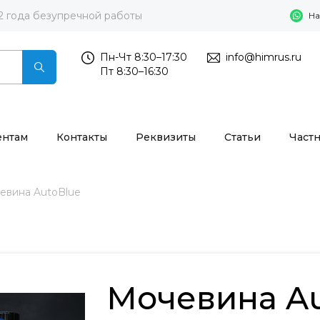
2 года безупречной работы
На
Пн-Чт 8:30–17:30
info@himrus.ru
Пт 8:30–16:30
ентам
Контакты
Реквизиты
Статьи
Част
евина AutoBlue
Мочевина Au