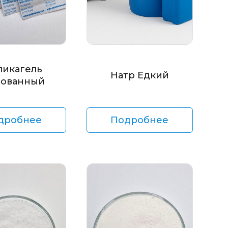
ликагель
Натр Едкий
ованный
дробнее
Подробнее