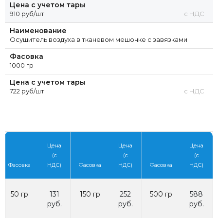
Цена с учетом тары
910 руб/шт
с НДС
Наименование
Осушитель воздуха в тканевом мешочке с завязками
Фасовка
1000 гр
Цена с учетом тары
722 руб/шт
с НДС
Цена
Цена
Цена
(с
(с
(с
Фасовка
НДС)
Фасовка
НДС)
Фасовка
НДС)
50 гр
131
150 гр
252
500 гр
588
руб.
руб.
руб.