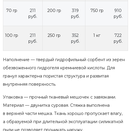
70 гр
211
200 гр
319
750 гр
910
руб.
руб.
руб.
100 гр
211
250 гр
352
1 кг
722
руб.
руб.
руб.
Наполнение — твердый гидрофильный сорбент из зерен
обезвоженного гидрогеля кремниевой кислоты. Для
гранул характерна пористая структура и развитая
внутренняя поверхность.
Упаковка — прочный тканевый мешочек с завязками.
Материал — двунитка суровая. Стяжка выполнена
в верхней части мешка. Ткань хорошо пропускает влагу,
а образуемой при длительной эксплуатации силикатной
пыли не позволяет проникать наружу.