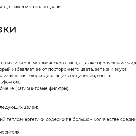
ьтат, снижение теплоотдачи;
вки
в и фильтров механического типа, а также пропускание жид
рый избавляет ее от постороннего цвета, запаха и вкуса.
 излучения, хлорсодержащих соединений, озона.
ьфоуголь.
бмене (катионитовые фильтры).
следующих целей:
ятий теплоэнергетики содержит в большом количестве соедине
носителя;