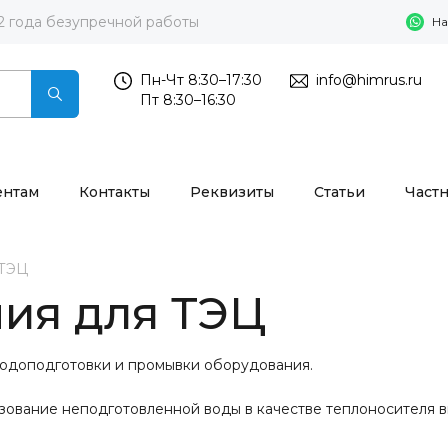
2 года безупречной работы
На
Пн-Чт 8:30–17:30
info@himrus.ru
Пт 8:30–16:30
ентам
Контакты
Реквизиты
Статьи
Част
 ТЭЦ
мия для ТЭЦ
водоподготовки и промывки оборудования.
зование неподготовленной воды в качестве теплоносителя в