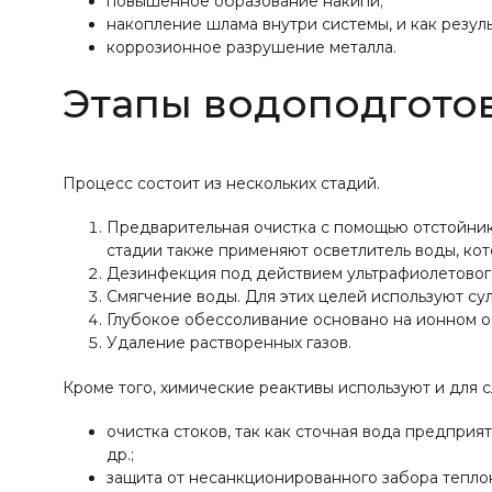
повышенное образование накипи;
накопление шлама внутри системы, и как резул
коррозионное разрушение металла.
Этапы водоподгото
Процесс состоит из нескольких стадий.
Предварительная очистка с помощью отстойнико
стадии также применяют осветлитель воды, кото
Дезинфекция под действием ультрафиолетового
Смягчение воды. Для этих целей используют сул
Глубокое обессоливание основано на ионном о
Удаление растворенных газов.
Кроме того, химические реактивы используют и для 
очистка стоков, так как сточная вода предпри
др.;
защита от несанкционированного забора тепло