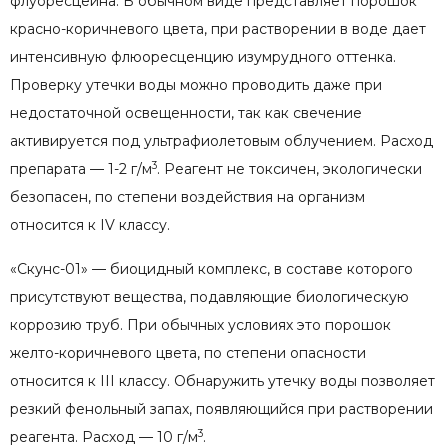
флуоресцеина. В обычном виде представляет порошок
красно-коричневого цвета, при растворении в воде дает
интенсивную флюоресценцию изумрудного оттенка.
Проверку утечки воды можно проводить даже при
недостаточной освещенности, так как свечение
активируется под ультрафиолетовым облучением. Расход
3
препарата — 1-2 г/м
. Реагент не токсичен, экологически
безопасен, по степени воздействия на организм
относится к IV классу.
«Скунс-01» — биоцидный комплекс, в составе которого
присутствуют вещества, подавляющие биологическую
коррозию труб. При обычных условиях это порошок
желто-коричневого цвета, по степени опасности
относится к III классу. Обнаружить утечку воды позволяет
резкий фенольный запах, появляющийся при растворении
3
реагента. Расход — 10 г/м
.