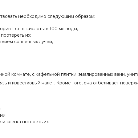
ствовать необходимо следующим образом:
ив 1 ст. л. кислоты в 100 мл воды;
 протереть их;
твием солнечных лучей;
анной комнате, с кафельной плитки, эмалированных ванн, уни
зь и известковый налёт. Кроме того, она отбеливает поверхн
а;
ии;
 и слегка потереть их;