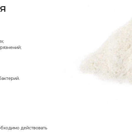
я
х;
грязнений;
бактерий.
обходимо действовать