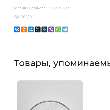
Мария Бурганова
,
21.08.2020 г.
28220
Товары, упоминаемы