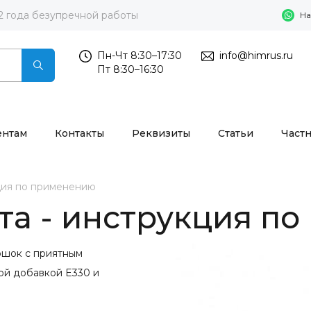
2 года безупречной работы
На
Пн-Чт 8:30–17:30
info@himrus.ru
Пт 8:30–16:30
ентам
Контакты
Реквизиты
Статьи
Част
ция по применению
та - инструкция п
ошок с приятным
ой добавкой E330 и