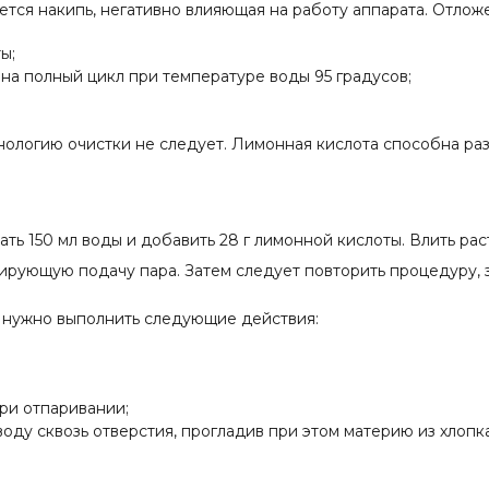
ется накипь, негативно влияющая на работу аппарата. Отло
ы;
 на полный цикл при температуре воды 95 градусов;
хнологию очистки не следует. Лимонная кислота способна р
ть 150 мл воды и добавить 28 г лимонной кислоты. Влить рас
ирующую подачу пара. Затем следует повторить процедуру, з
, нужно выполнить следующие действия:
при отпаривании;
воду сквозь отверстия, прогладив при этом материю из хлопка