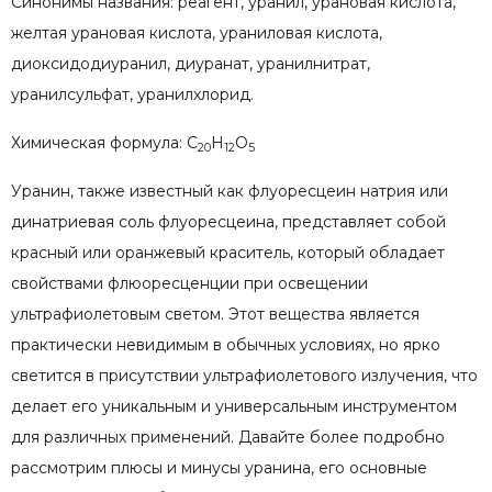
Синонимы названия: реагент, уранил, урановая кислота,
желтая урановая кислота, ураниловая кислота,
диоксидодиуранил, диуранат, уранилнитрат,
уранилсульфат, уранилхлорид.
Химическая формула: C
H
O
20
12
5
Уранин, также известный как флуоресцеин натрия или
динатриевая соль флуоресцеина, представляет собой
красный или оранжевый краситель, который обладает
свойствами флюоресценции при освещении
ультрафиолетовым светом. Этот вещества является
практически невидимым в обычных условиях, но ярко
светится в присутствии ультрафиолетового излучения, что
делает его уникальным и универсальным инструментом
для различных применений. Давайте более подробно
рассмотрим плюсы и минусы уранина, его основные