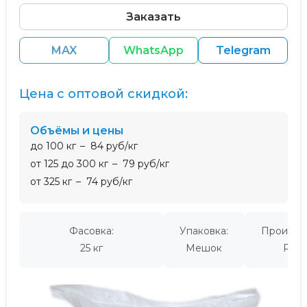
Заказать
MAX
WhatsApp
Telegram
Цена с оптовой скидкой:
Объёмы и цены
до 100 кг
84 руб/кг
от 125 до 300 кг
79 руб/кг
от 325 кг
74 руб/кг
Фасовка:
Упаковка:
Производ
25 кг
Мешок
Росс