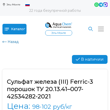
Эль-Монте
22 года безупречной работы
Каталог
Эль-Монте
Назад
В наличии
Сульфат железа (III) Ferric-3
порошок ТУ 20.13.41–007-
42534282-2021
Цена:
98-102
руб/кг