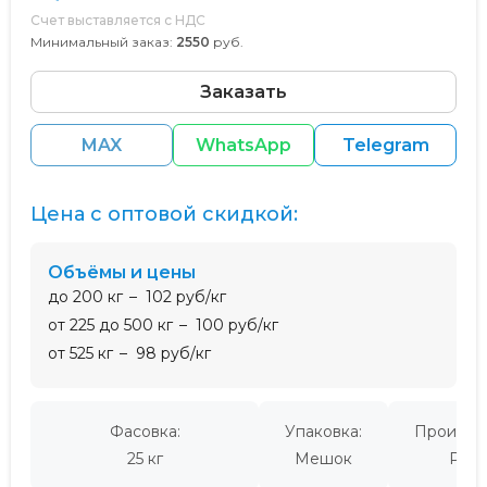
Счет выставляется с НДС
Минимальный заказ:
2550
руб.
Заказать
MAX
WhatsApp
Telegram
Цена с оптовой скидкой:
Объёмы и цены
до 200 кг
102 руб/кг
от 225 до 500 кг
100 руб/кг
от 525 кг
98 руб/кг
Фасовка:
Упаковка:
Производ
25 кг
Мешок
Росс