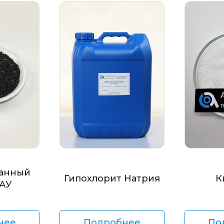
анный
Гипохлорит Натрия
К
БАУ
нее
Подробнее
По