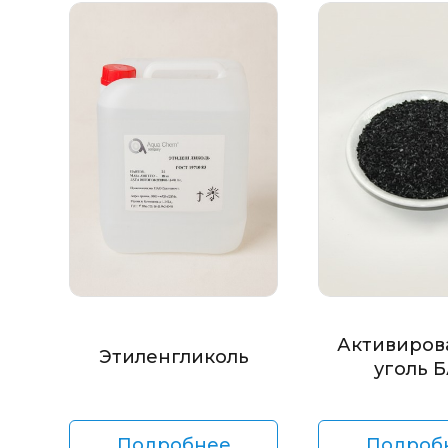
Активиров
Этиленгликоль
уголь 
Подробнее
Подроб