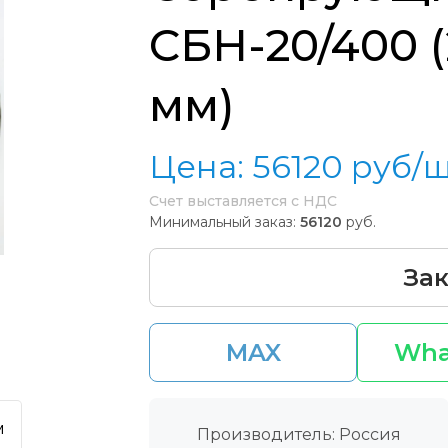
СБН-20/400 
мм)
Цена:
56120
руб/
Счет выставляется с НДС
Минимальный заказ:
56120
руб.
Зак
MAX
Wha
м
Производитель: Россия