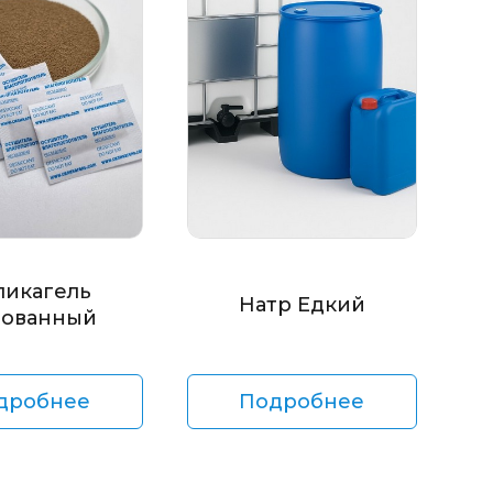
ликагель
Натр Едкий
ованный
дробнее
Подробнее