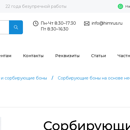
22 года безупречной работы
На
Пн-Чт 8:30–17:30
info@himrus.ru
Пт 8:30–16:30
ентам
Контакты
Реквизиты
Статьи
Част
 и сорбирующие боны
Сорбирующие боны на основе не
Сорбирующи