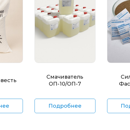
Смачиватель
Си
звесть
ОП-10/ОП-7
Фас
нее
Подробнее
По