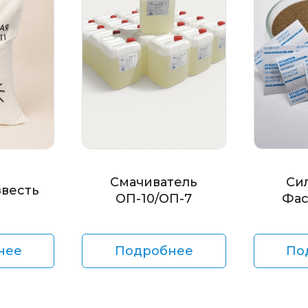
Смачиватель
Си
звесть
ОП-10/ОП-7
Фас
нее
Подробнее
По