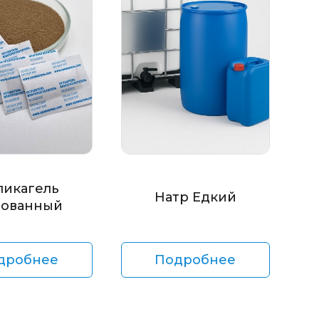
ликагель
Натр Едкий
ованный
дробнее
Подробнее