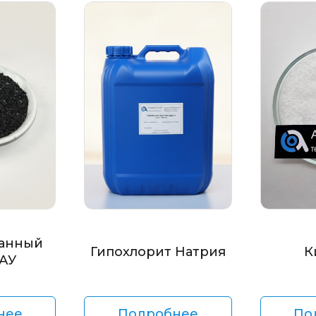
анный
Гипохлорит Натрия
К
БАУ
нее
Подробнее
По