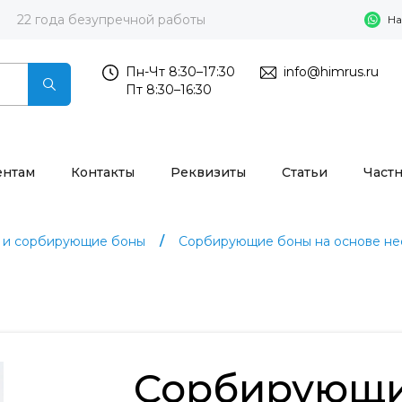
22 года безупречной работы
На
Пн-Чт 8:30–17:30
info@himrus.ru
Пт 8:30–16:30
ентам
Контакты
Реквизиты
Статьи
Част
 и сорбирующие боны
Сорбирующие боны на основе не
Сорбирующи