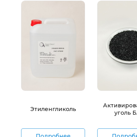
Активиров
Этиленгликоль
уголь 
Подробнее
Подроб