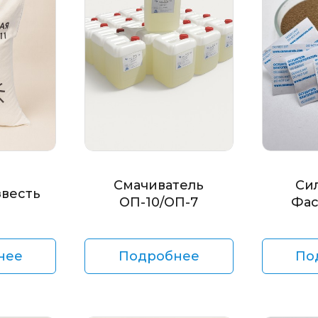
Смачиватель
Си
звесть
ОП-10/ОП-7
Фас
нее
Подробнее
По