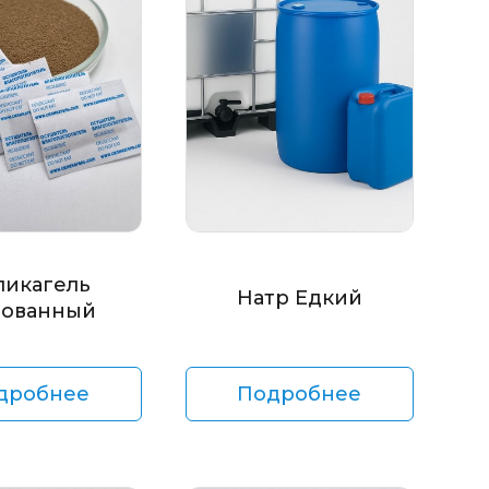
ликагель
Натр Едкий
ованный
дробнее
Подробнее