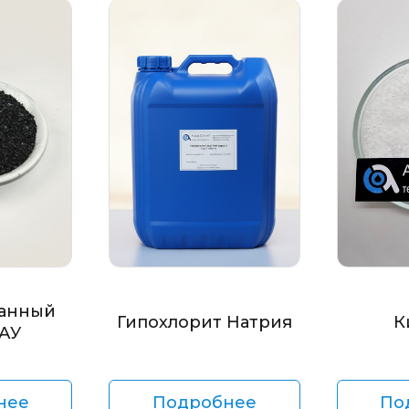
анный
Гипохлорит Натрия
К
БАУ
нее
Подробнее
По