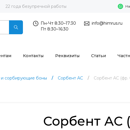
22 года безупречной работы
На
Пн-Чт 8:30–17:30
info@himrus.ru
Пт 8:30–16:30
ентам
Контакты
Реквизиты
Статьи
Част
 и сорбирующие боны
Сорбент АС
Сорбент АС (фр. 0
Сорбент АС (ф