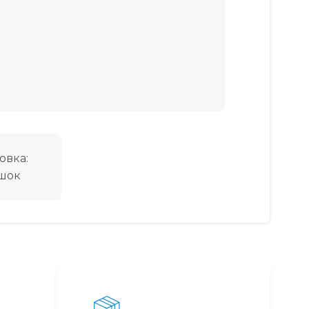
овка:
шок