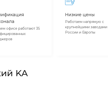
лификация
Низкие цены
сонала
Работаем напрямую с
крупнейшими заводами
ем офисе работают 35
России и Европы
ифицированных
джеров
кий KA