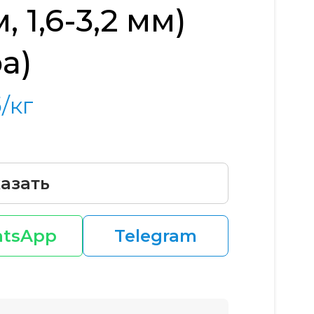
м, 1,6-3,2 мм)
а)
/кг
азать
tsApp
Telegram