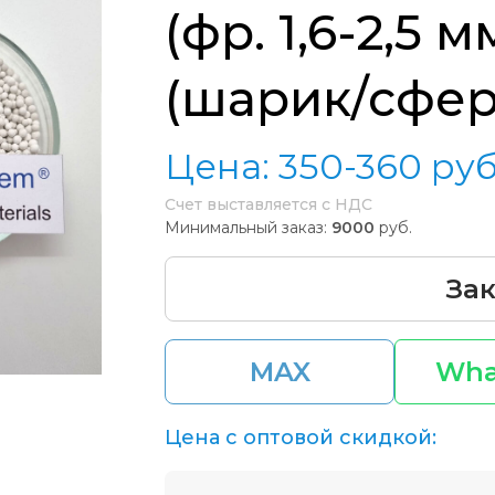
(фр. 1,6-2,5 м
(шарик/сфер
Цена:
350-360
руб
Счет выставляется с НДС
Минимальный заказ:
9000
руб.
Зак
MAX
Wha
Цена с оптовой скидкой: