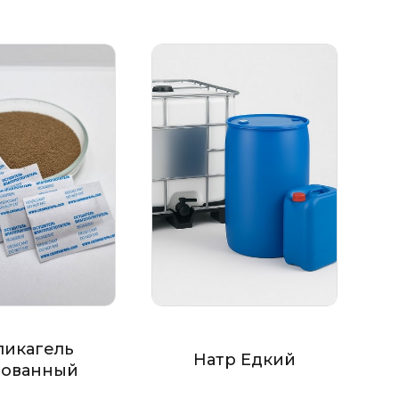
ликагель
Натр Едкий
ованный