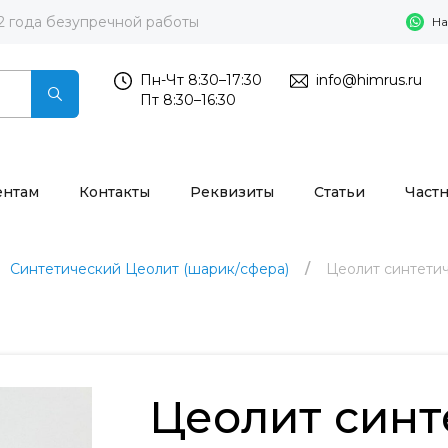
2 года безупречной работы
На
Пн-Чт 8:30–17:30
info@himrus.ru
Пт 8:30–16:30
ентам
Контакты
Реквизиты
Статьи
Част
Синтетический Цеолит (шарик/сфера)
Цеолит синтетиче
Цеолит синт