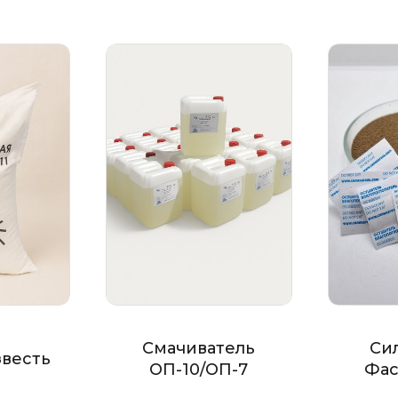
Смачиватель
Си
звесть
ОП-10/ОП-7
Фас