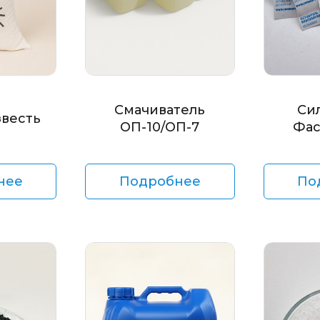
Смачиватель
Си
звесть
ОП-10/ОП-7
Фас
нее
Подробнее
По