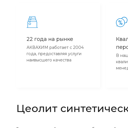
22 года на рынке
Ква
пер
АКВАХИМ работает с 2004
года, предоставляя услуги
В наш
наивысшего качества
квал
мене
Цеолит синтетичес