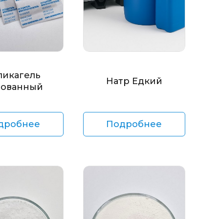
ликагель
Натр Едкий
ованный
дробнее
Подробнее