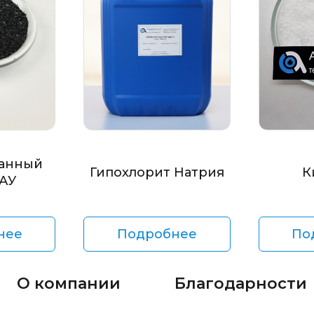
анный
Гипохлорит Натрия
К
БАУ
нее
Подробнее
По
О компании
Благодарности