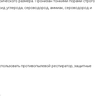
ического размера. Пронизан тонкими порами строго
ид углерода, сероводород, аммиак, сероводород и
спользовать противопылевой респиратор, защитные
.