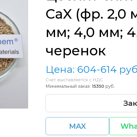
CaX (фр. 2,0 м
мм; 4,0 мм; 4
черенок
Цена:
604-614
руб
Счет выставляется с НДС
Минимальный заказ:
15350
руб.
Зак
MAX
Wha