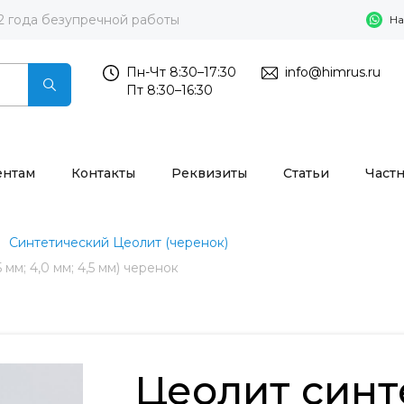
2 года безупречной работы
На
Пн-Чт 8:30–17:30
info@himrus.ru
Пт 8:30–16:30
ентам
Контакты
Реквизиты
Статьи
Част
Синтетический Цеолит (черенок)
 мм; 4,0 мм; 4,5 мм) черенок
Цеолит синт