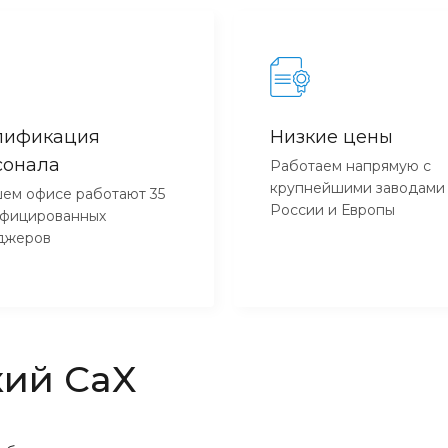
лификация
Низкие цены
сонала
Работаем напрямую с
крупнейшими заводами
ем офисе работают 35
России и Европы
ифицированных
джеров
кий CaX