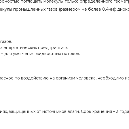
бностью поглощать молекулы только определенного геометр
кулы промышленных газов (размером не более 0,4нм): диокс
газов.
а энергетических предприятиях.
– для умягчения жидкостных потоков.
асное по воздействию на организм человека, необходимо и
ях, защищенных от источников влаги. Срок хранения – 3 года