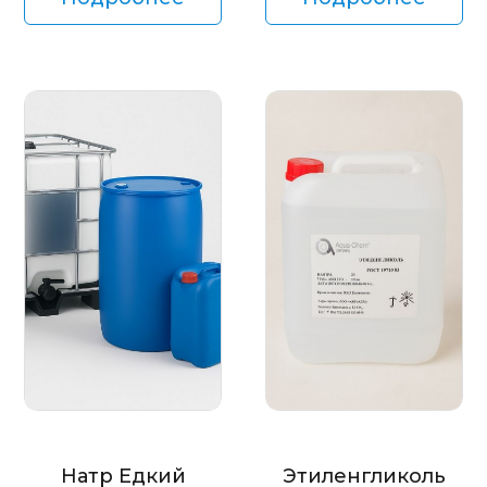
Натр Едкий
Этиленгликоль