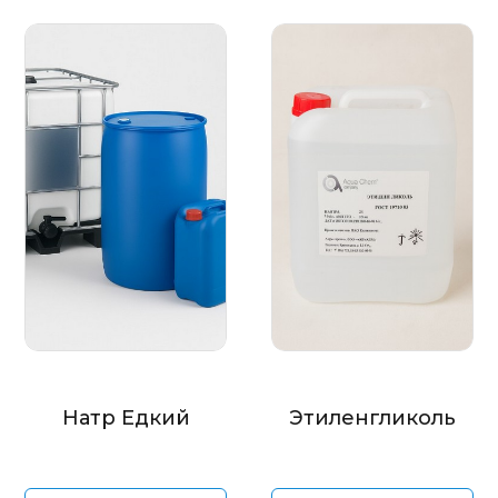
Натр Едкий
Этиленгликоль