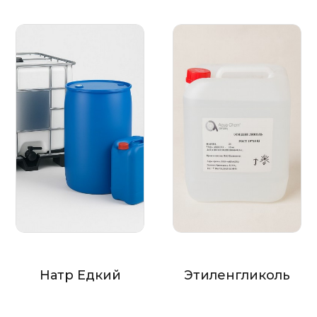
Натр Едкий
Этиленгликоль