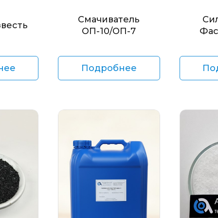
Смачиватель
Си
звесть
ОП-10/ОП-7
Фас
нее
Подробнее
По