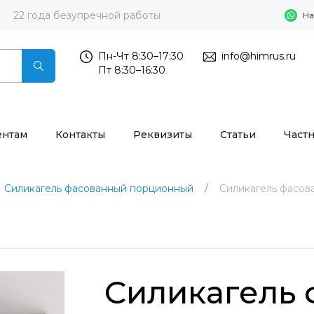
22 года безупречной работы
На
Пн-Чт 8:30–17:30
info@himrus.ru
Пт 8:30–16:30
ентам
Контакты
Реквизиты
Статьи
Част
Силикагель фасованный порционный
Силикагель фасов
Силикагель