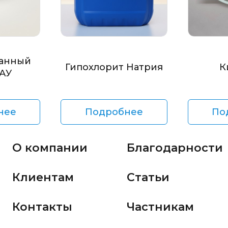
анный
Гипохлорит Натрия
К
БАУ
нее
Подробнее
По
О компании
Благодарности
Клиентам
Статьи
Контакты
Частникам