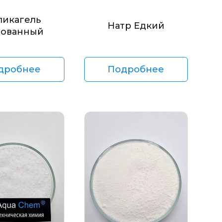
ликагель
Натр Едкий
ованный
дробнее
Подробнее