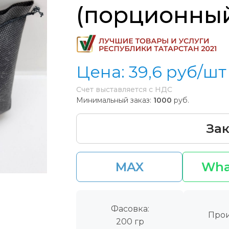
(порционны
Цена:
39,6
руб/шт
Счет выставляется с НДС
Минимальный заказ:
1000
руб.
Зак
MAX
Wha
Фасовка:
Прои
200 гр